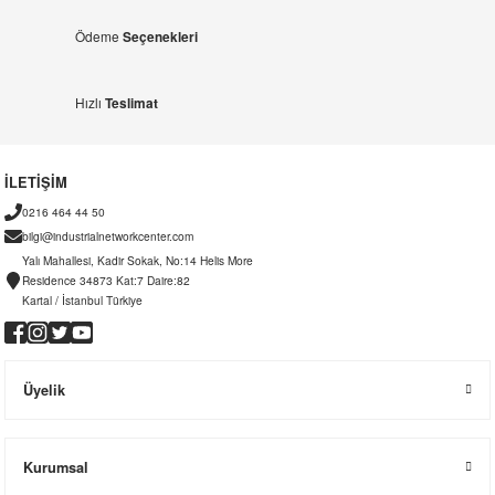
Ödeme
Seçenekleri
Hızlı
Teslimat
İLETİŞİM
0216 464 44 50
bilgi@industrialnetworkcenter.com
Yalı Mahallesi, Kadir Sokak, No:14 Helis More
Residence 34873 Kat:7 Daire:82
Kartal / İstanbul Türkiye
Üyelik
Kurumsal