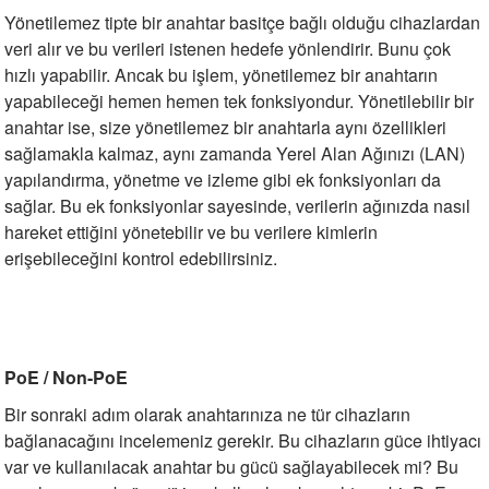
Yönetilemez tipte bir anahtar basitçe bağlı olduğu cihazlardan
el
witch
iler
veri alır ve bu verileri istenen hedefe yönlendirir. Bunu çok
hızlı yapabilir. Ancak bu işlem, yönetilemez bir anahtarın
striyel Anahtarlar
iriciler
yapabileceği hemen hemen tek fonksiyondur. Yönetilebilir bir
anahtar ise, size yönetilemez bir anahtarla aynı özellikleri
striyel Anahtarlar
sağlamakla kalmaz, aynı zamanda Yerel Alan Ağınızı (LAN)
yapılandırma, yönetme ve izleme gibi ek fonksiyonları da
ar
sağlar. Bu ek fonksiyonlar sayesinde, verilerin ağınızda nasıl
hareket ettiğini yönetebilir ve bu verilere kimlerin
erişebileceğini kontrol edebilirsiniz.
ler
PoE / Non-PoE
Bir sonraki adım olarak anahtarınıza ne tür cihazların
bağlanacağını incelemeniz gerekir. Bu cihazların güce ihtiyacı
var ve kullanılacak anahtar bu gücü sağlayabilecek mi? Bu