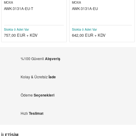
MOXA
MOXA
AWK-3131A-EU-T
AWK-3131A-EU
Stokta 0 Adet Var
Stokta 0 Adet Var
757,00
EUR + KDV
642,00
EUR + KDV
%100 Güvenli
Alışveriş
Kolay & Ücretsiz
İade
Ödeme
Seçenekleri
Hızlı
Teslimat
İLETİŞİM