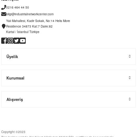
0216 464 44 50
bilgi@industrialnetworkcenter.com
Yalı Mahallesi, Kadir Sokak, No:14 Helis More
Residence 34873 Kat:7 Daire:82
Kartal / İstanbul Türkiye
Üyelik
Kurumsal
Alışveriş
Copyright ©2023