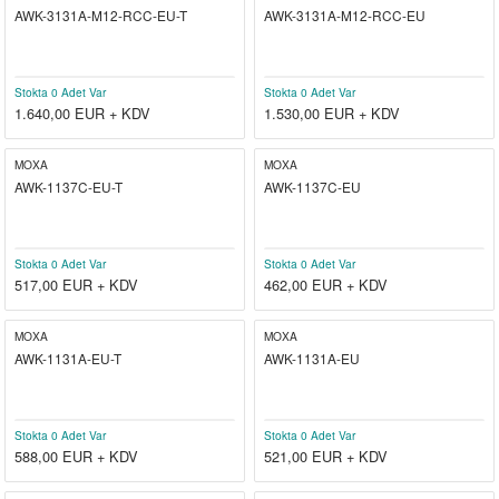
AWK-3131A-M12-RCC-EU-T
AWK-3131A-M12-RCC-EU
el
witch
iler
striyel Anahtarlar
iriciler
Stokta 0 Adet Var
Stokta 0 Adet Var
1.640,00
EUR + KDV
1.530,00
EUR + KDV
striyel Anahtarlar
MOXA
MOXA
AWK-1137C-EU-T
AWK-1137C-EU
ar
Stokta 0 Adet Var
Stokta 0 Adet Var
517,00
EUR + KDV
462,00
EUR + KDV
ler
MOXA
MOXA
AWK-1131A-EU-T
AWK-1131A-EU
Stokta 0 Adet Var
Stokta 0 Adet Var
588,00
EUR + KDV
521,00
EUR + KDV