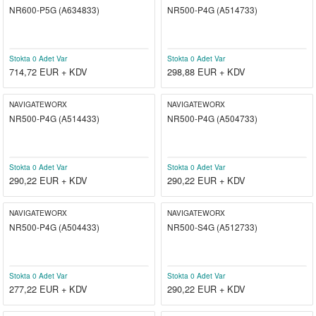
NR600-P5G (A634833)
NR500-P4G (A514733)
el
witch
iler
striyel Anahtarlar
iriciler
Stokta 0 Adet Var
Stokta 0 Adet Var
714,72
EUR + KDV
298,88
EUR + KDV
striyel Anahtarlar
NAVIGATEWORX
NAVIGATEWORX
NR500-P4G (A514433)
NR500-P4G (A504733)
ar
Stokta 0 Adet Var
Stokta 0 Adet Var
290,22
EUR + KDV
290,22
EUR + KDV
ler
NAVIGATEWORX
NAVIGATEWORX
NR500-P4G (A504433)
NR500-S4G (A512733)
Stokta 0 Adet Var
Stokta 0 Adet Var
277,22
EUR + KDV
290,22
EUR + KDV