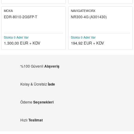
MOXA
NAVIGATEWORX
EDR-8010-2GSFP-T
NR300-4G (A301430)
Stokta 0 Adet Var
Stokta 0 Adet Var
1.300,00
EUR + KDV
194,92
EUR + KDV
%100 Güvenli
Alışveriş
Kolay & Ücretsiz
İade
Ödeme
Seçenekleri
Hızlı
Teslimat