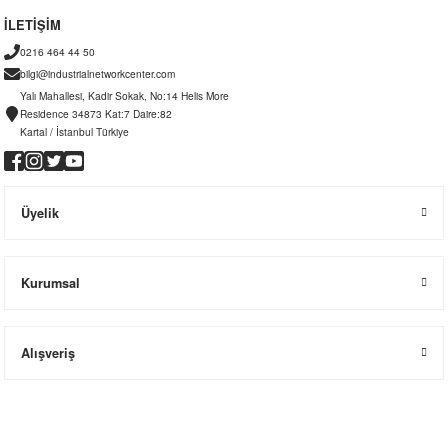
İLETİŞİM
0216 464 44 50
bilgi@industrialnetworkcenter.com
Yalı Mahallesi, Kadir Sokak, No:14 Helis More
Residence 34873 Kat:7 Daire:82
Kartal / İstanbul Türkiye
Üyelik
Kurumsal
Alışveriş