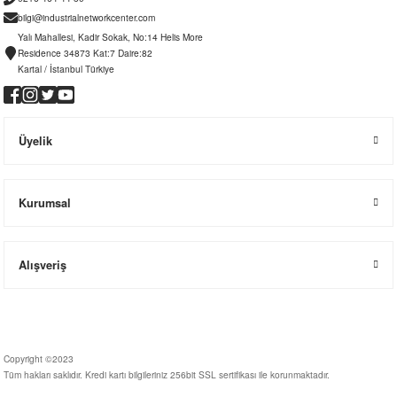
bilgi@industrialnetworkcenter.com
Yalı Mahallesi, Kadir Sokak, No:14 Helis More
Residence 34873 Kat:7 Daire:82
Kartal / İstanbul Türkiye
Üyelik
Kurumsal
Alışveriş
Copyright ©2023
Tüm hakları saklıdır. Kredi kartı bilgileriniz 256bit SSL sertifikası ile korunmaktadır.