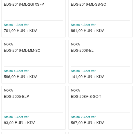
EDS-2018-ML-2GTXSFP
EDS-2016-ML-SS-SC
el
witch
iler
striyel Anahtarlar
iriciler
Stokta 3 Adet Var
Stokta 5 Adet Var
701,00
EUR + KDV
861,00
EUR + KDV
striyel Anahtarlar
MOXA
MOXA
EDS-2016-ML-MM-SC
EDS-2008-EL
ar
Stokta 4 Adet Var
Stokta 3 Adet Var
596,00
EUR + KDV
141,00
EUR + KDV
ler
MOXA
MOXA
EDS-2005-ELP
EDS-208A-S-SC-T
Stokta 8 Adet Var
Stokta 2 Adet Var
83,00
EUR + KDV
567,00
EUR + KDV