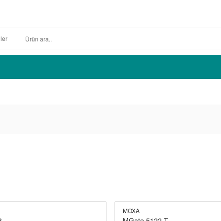
MOXA
3
MGate 5122-T