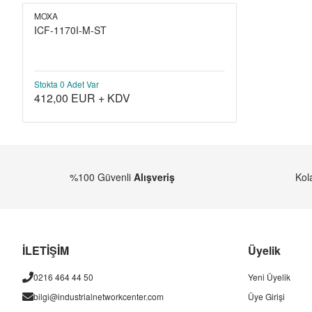
MOXA
ICF-1170I-M-ST
Stokta 0 Adet Var
412,00
EUR + KDV
%100 Güvenli
Alışveriş
Kol
İLETİŞİM
Üyelik
0216 464 44 50
Yeni Üyelik
bilgi@industrialnetworkcenter.com
Üye Girişi