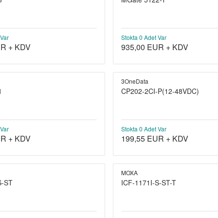
 Var
Stokta 0 Adet Var
R + KDV
935,00
EUR + KDV
3OneData
1
CP202-2CI-P(12-48VDC)
 Var
Stokta 0 Adet Var
R + KDV
199,55
EUR + KDV
MOXA
S-ST
ICF-1171I-S-ST-T