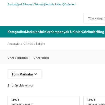
Endustriyel Ethernet Teknolojilerinde Lider Çözümler!
Kategoriler
Markalar
Ürünler
Kampanyalı Ürünler
Çözümler
Blog
Anasayfa
CANBUS İletişim
CAN ETHERNET
CAN FIBER
Tüm Markalar
21
Ürün Listeleniyor
MOXA
MOXA
MGate 5123-T
MGate 512