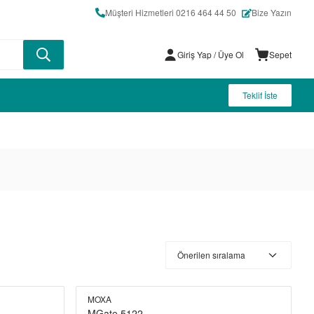
Müşteri Hizmetleri 0216 464 44 50
Bize Yazın
Giriş Yap
/ Üye Ol
Sepet
Teklif İste
MOXA
MGate 5122