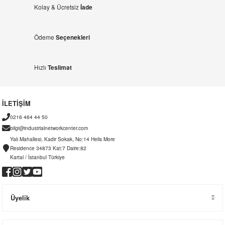
Kolay & Ücretsiz
İade
el
witch
iler
striyel Anahtarlar
iriciler
Ödeme
Seçenekleri
striyel Anahtarlar
Hızlı
Teslimat
ar
İLETİŞİM
0216 464 44 50
bilgi@industrialnetworkcenter.com
ler
Yalı Mahallesi, Kadir Sokak, No:14 Helis More
Residence 34873 Kat:7 Daire:82
Kartal / İstanbul Türkiye
Üyelik