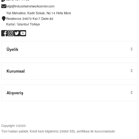
bilgi@industrialnetworkcenter.com
Yalı Mahallesi, Kadir Sokak, No:14 Helis More
Residence 34873 Kat:7 Daire:82
Kartal / İstanbul Türkiye
Üyelik
Kurumsal
Alışveriş
Copyright ©2023
Tüm hakları saklıdır. Kredi kartı bilgileriniz 256bit SSL sertifikası ile korunmaktadır.