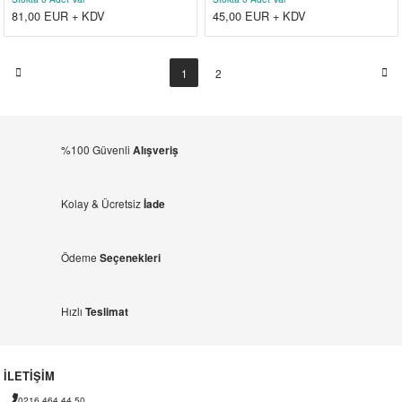
81,00
EUR + KDV
45,00
EUR + KDV
1
2
%100 Güvenli
Alışveriş
Kolay & Ücretsiz
İade
Ödeme
Seçenekleri
Hızlı
Teslimat
İLETİŞİM
0216 464 44 50