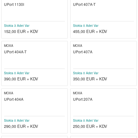
UPort 1130I
UPort 407A-T
el
witch
iler
striyel Anahtarlar
iriciler
Stokta 3 Adet Var
Stokta 0 Adet Var
152,00
EUR + KDV
455,00
EUR + KDV
striyel Anahtarlar
MOXA
MOXA
UPort 404A-T
UPort 407A
ar
Stokta 0 Adet Var
Stokta 0 Adet Var
390,00
EUR + KDV
350,00
EUR + KDV
ler
MOXA
MOXA
UPort 404A
UPort 207A
Stokta 0 Adet Var
Stokta 0 Adet Var
290,00
EUR + KDV
250,00
EUR + KDV