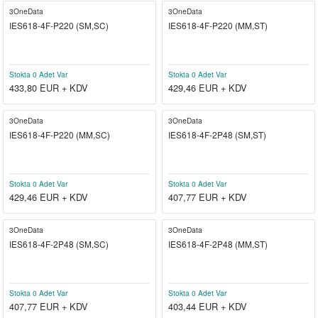
3OneData
3OneData
el
witch
iler
IES618-4F-P220 (SM,SC)
IES618-4F-P220 (MM,ST)
striyel Anahtarlar
iriciler
Stokta 0 Adet Var
Stokta 0 Adet Var
striyel Anahtarlar
433,80
EUR + KDV
429,46
EUR + KDV
ar
3OneData
3OneData
IES618-4F-P220 (MM,SC)
IES618-4F-2P48 (SM,ST)
Stokta 0 Adet Var
Stokta 0 Adet Var
ler
429,46
EUR + KDV
407,77
EUR + KDV
3OneData
3OneData
IES618-4F-2P48 (SM,SC)
IES618-4F-2P48 (MM,ST)
Stokta 0 Adet Var
Stokta 0 Adet Var
407,77
EUR + KDV
403,44
EUR + KDV