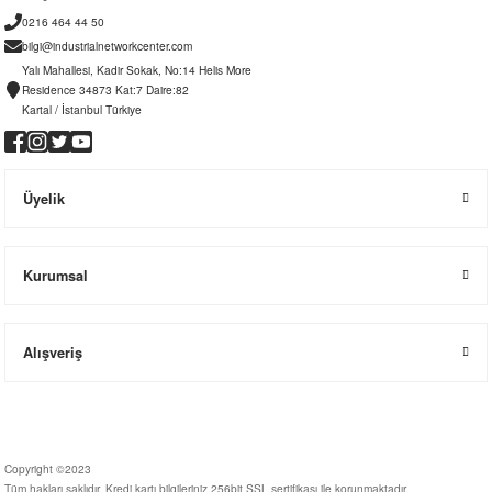
0216 464 44 50
bilgi@industrialnetworkcenter.com
Yalı Mahallesi, Kadir Sokak, No:14 Helis More
Residence 34873 Kat:7 Daire:82
Kartal / İstanbul Türkiye
Üyelik
Kurumsal
Alışveriş
Copyright ©2023
Tüm hakları saklıdır. Kredi kartı bilgileriniz 256bit SSL sertifikası ile korunmaktadır.