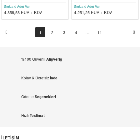
Stokta 0 Adet Var
Stokta 0 Adet Var
4.858,58
EUR + KDV
4.251,25
EUR + KDV
1
2
3
4
..
11
%100 Güvenli
Alışveriş
Kolay & Ücretsiz
İade
Ödeme
Seçenekleri
Hızlı
Teslimat
İLETİŞİM