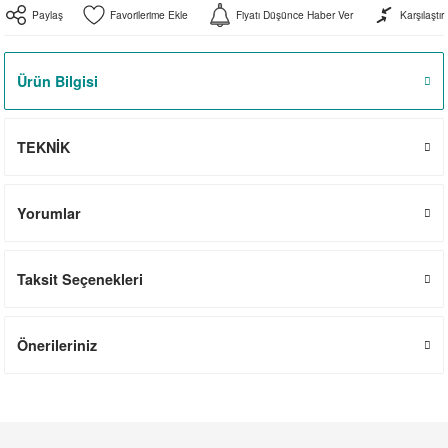
Paylaş
Fiyatı Düşünce Haber Ver
Karşılaştır
el
witch
iler
striyel Anahtarlar
iriciler
Ürün Bilgisi
striyel Anahtarlar
TEKNİK
ar
Yorumlar
ler
Taksit Seçenekleri
Önerileriniz