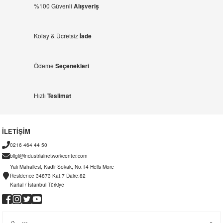
%100 Güvenli
Alışveriş
Kolay & Ücretsiz
İade
Ödeme
Seçenekleri
Hızlı
Teslimat
İLETİŞİM
0216 464 44 50
bilgi@industrialnetworkcenter.com
Yalı Mahallesi, Kadir Sokak, No:14 Helis More
Residence 34873 Kat:7 Daire:82
Kartal / İstanbul Türkiye