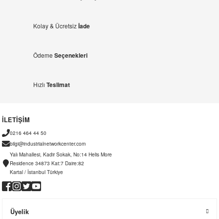
Kolay & Ücretsiz
İade
Ödeme
Seçenekleri
Hızlı
Teslimat
İLETİŞİM
0216 464 44 50
bilgi@industrialnetworkcenter.com
Yalı Mahallesi, Kadir Sokak, No:14 Helis More
Residence 34873 Kat:7 Daire:82
Kartal / İstanbul Türkiye
Üyelik