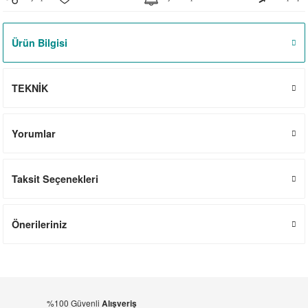
el
witch
iler
Ürün Bilgisi
striyel Anahtarlar
iriciler
striyel Anahtarlar
TEKNİK
ar
Yorumlar
Taksit Seçenekleri
ler
Önerileriniz
%100 Güvenli
Alışveriş