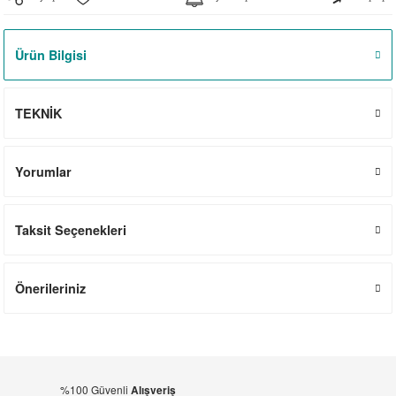
el
witch
iler
Ürün Bilgisi
striyel Anahtarlar
iriciler
striyel Anahtarlar
TEKNİK
ar
Yorumlar
Taksit Seçenekleri
ler
Önerileriniz
%100 Güvenli
Alışveriş