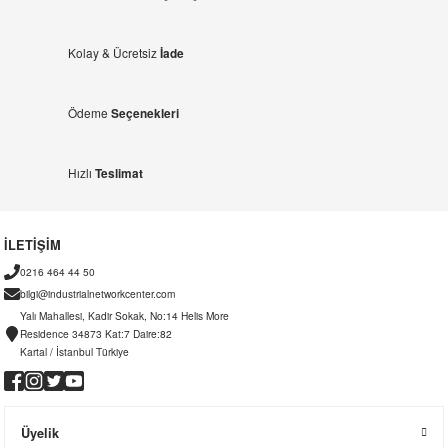
Kolay & Ücretsiz
İade
Ödeme
Seçenekleri
Hızlı
Teslimat
İLETİŞİM
0216 464 44 50
bilgi@industrialnetworkcenter.com
Yalı Mahallesi, Kadir Sokak, No:14 Helis More
Residence 34873 Kat:7 Daire:82
Kartal / İstanbul Türkiye
Üyelik