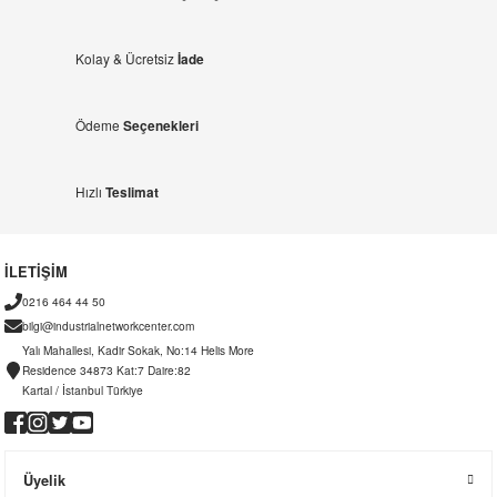
Kolay & Ücretsiz
İade
Ödeme
Seçenekleri
Hızlı
Teslimat
İLETİŞİM
0216 464 44 50
bilgi@industrialnetworkcenter.com
Yalı Mahallesi, Kadir Sokak, No:14 Helis More
Residence 34873 Kat:7 Daire:82
Kartal / İstanbul Türkiye
Üyelik