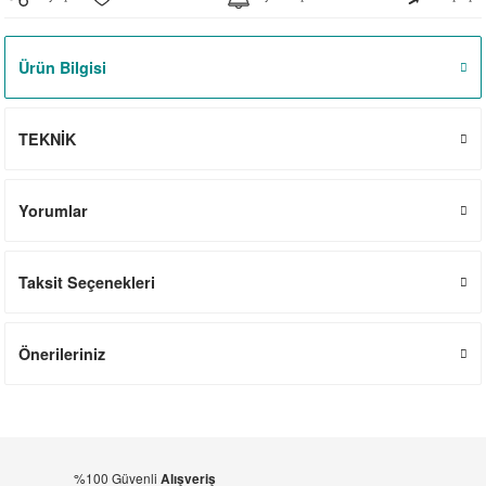
el
witch
iler
Ürün Bilgisi
striyel Anahtarlar
iriciler
striyel Anahtarlar
TEKNİK
ar
Yorumlar
Taksit Seçenekleri
ler
Önerileriniz
%100 Güvenli
Alışveriş