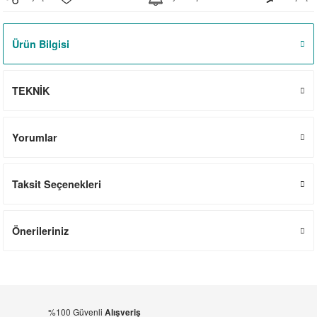
el
witch
iler
Ürün Bilgisi
striyel Anahtarlar
iriciler
striyel Anahtarlar
TEKNİK
ar
Yorumlar
Taksit Seçenekleri
ler
Önerileriniz
%100 Güvenli
Alışveriş