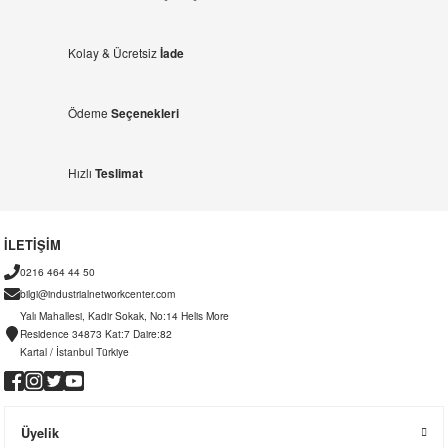
Kolay & Ücretsiz
İade
Ödeme
Seçenekleri
Hızlı
Teslimat
İLETİŞİM
0216 464 44 50
bilgi@industrialnetworkcenter.com
Yalı Mahallesi, Kadir Sokak, No:14 Helis More
Residence 34873 Kat:7 Daire:82
Kartal / İstanbul Türkiye
Üyelik