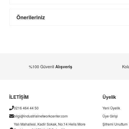
Önerileriniz
%100 Güvenli
Alışveriş
Kol
İLETİŞİM
Üyelik
0216 464 44 50
Yeni Üyelik
bilgi@industrialnetworkcenter.com
Üye Girişi
Yalı Mahallesi, Kadir Sokak, No:14 Helis More
Şifremi Unuttum