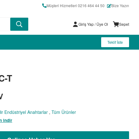
Müşteri Hizmetleri 0216 464 44 50
Bize Yazın
Giriş Yap
/ Üye Ol
Sepet
Teklif İste
C-T
V
lir Endüstriyel Anahtarlar
,
Tüm Ürünler
 indir