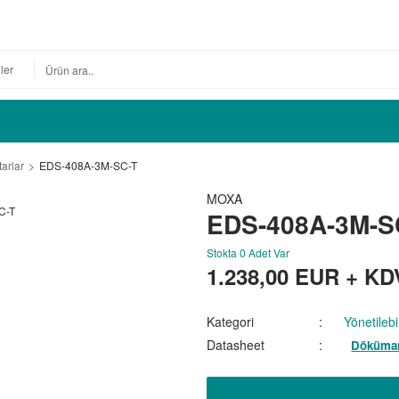
tarlar
EDS-408A-3M-SC-T
MOXA
EDS-408A-3M-S
Stokta 0 Adet Var
1.238,00
EUR + KD
Kategori
Yönetilebi
Datasheet
Döküman