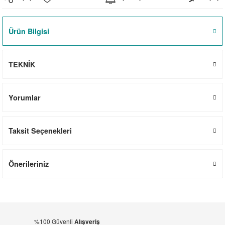
el
witch
iler
Ürün Bilgisi
striyel Anahtarlar
iriciler
striyel Anahtarlar
TEKNİK
ar
Yorumlar
Taksit Seçenekleri
ler
Önerileriniz
%100 Güvenli
Alışveriş