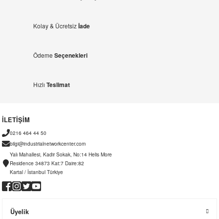
Kolay & Ücretsiz
İade
Ödeme
Seçenekleri
Hızlı
Teslimat
İLETİŞİM
0216 464 44 50
bilgi@industrialnetworkcenter.com
Yalı Mahallesi, Kadir Sokak, No:14 Helis More
Residence 34873 Kat:7 Daire:82
Kartal / İstanbul Türkiye
Üyelik