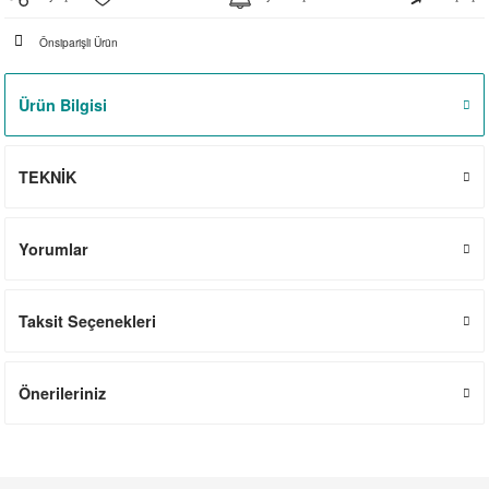
el
witch
iler
Önsiparişli Ürün
striyel Anahtarlar
iriciler
Ürün Bilgisi
striyel Anahtarlar
TEKNİK
ar
Yorumlar
ler
Taksit Seçenekleri
Önerileriniz