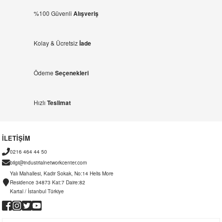
%100 Güvenli
Alışveriş
Kolay & Ücretsiz
İade
Ödeme
Seçenekleri
Hızlı
Teslimat
İLETİŞİM
0216 464 44 50
bilgi@industrialnetworkcenter.com
Yalı Mahallesi, Kadir Sokak, No:14 Helis More
Residence 34873 Kat:7 Daire:82
Kartal / İstanbul Türkiye