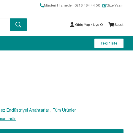
Müşteri Hizmetleri 0216 464 44 50
Bize Yazın
Giriş Yap
/ Üye Ol
Sepet
Teklif İste
ez Endüstriyel Anahtarlar
,
Tüm Ürünler
an indir