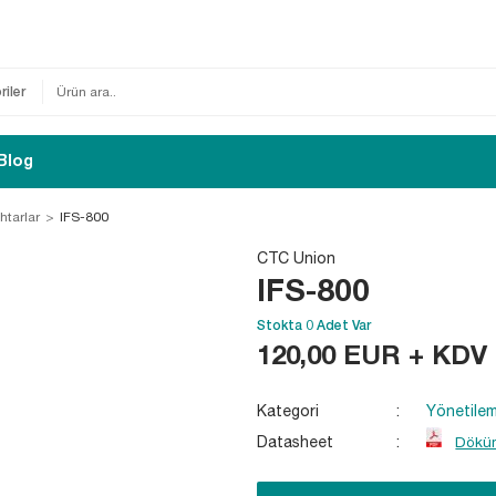
Blog
htarlar
IFS-800
CTC Union
IFS-800
Stokta 0 Adet Var
120,00
EUR + KDV
Kategori
Yönetilem
Datasheet
Döküm