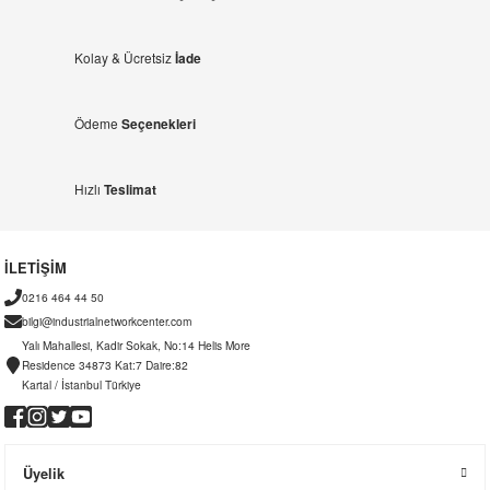
Kolay & Ücretsiz
İade
Ödeme
Seçenekleri
Hızlı
Teslimat
İLETİŞİM
0216 464 44 50
bilgi@industrialnetworkcenter.com
Yalı Mahallesi, Kadir Sokak, No:14 Helis More
Residence 34873 Kat:7 Daire:82
Kartal / İstanbul Türkiye
Üyelik