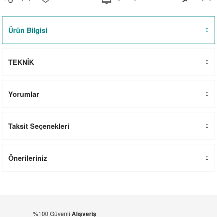
el
witch
iler
Ürün Bilgisi
striyel Anahtarlar
iriciler
striyel Anahtarlar
TEKNİK
ar
Yorumlar
Taksit Seçenekleri
ler
Önerileriniz
%100 Güvenli
Alışveriş