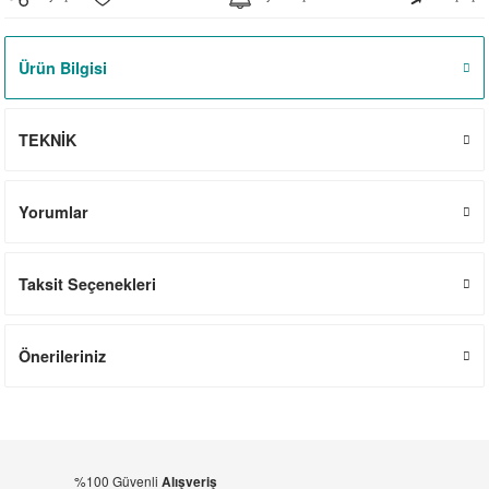
el
witch
iler
Ürün Bilgisi
striyel Anahtarlar
iriciler
striyel Anahtarlar
TEKNİK
ar
Yorumlar
Taksit Seçenekleri
ler
Önerileriniz
%100 Güvenli
Alışveriş