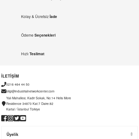
Kolay & Ücretsiz
İade
Ödeme
Seçenekleri
Hızlı
Teslimat
İLETİŞİM
0216 464 44 50
bilgi@industrialnetworkcenter.com
Yalı Mahallesi, Kadir Sokak, No:14 Helis More
Residence 34873 Kat:7 Daire:82
Kartal / İstanbul Türkiye
Üyelik