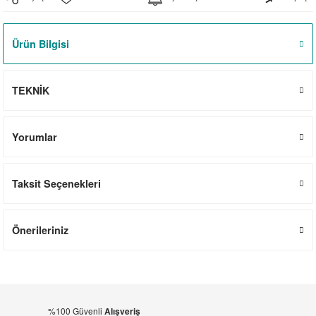
el
witch
iler
Ürün Bilgisi
striyel Anahtarlar
iriciler
striyel Anahtarlar
TEKNİK
ar
Yorumlar
Taksit Seçenekleri
ler
Önerileriniz
%100 Güvenli
Alışveriş