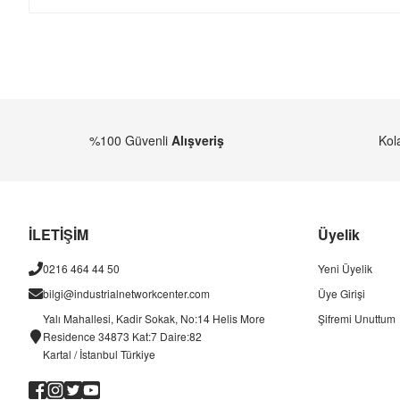
%100 Güvenli
Alışveriş
Kol
İLETİŞİM
Üyelik
0216 464 44 50
Yeni Üyelik
bilgi@industrialnetworkcenter.com
Üye Girişi
Yalı Mahallesi, Kadir Sokak, No:14 Helis More
Şifremi Unuttum
Residence 34873 Kat:7 Daire:82
Kartal / İstanbul Türkiye