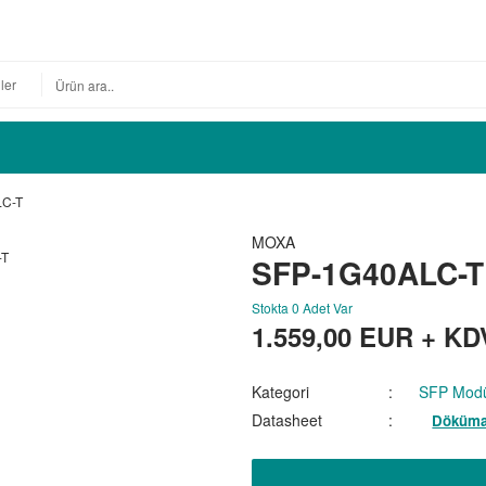
C-T
MOXA
SFP-1G40ALC-T
Stokta 0 Adet Var
1.559,00
EUR + KD
Kategori
SFP Modü
Datasheet
Döküma