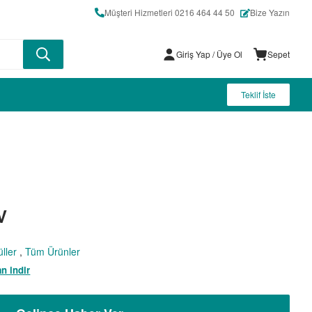
Müşteri Hizmetleri 0216 464 44 50
Bize Yazın
Giriş Yap
/ Üye Ol
Sepet
Teklif İste
V
ller
,
Tüm Ürünler
n indir