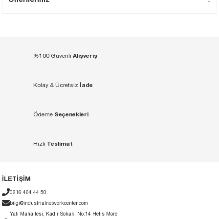
Alışveriş
%100 Güvenli
İade
Kolay & Ücretsiz
Seçenekleri
Ödeme
Teslimat
Hızlı
İLETİŞİM
0216 464 44 50
bilgi@industrialnetworkcenter.com
Yalı Mahallesi, Kadir Sokak, No:14 Helis More