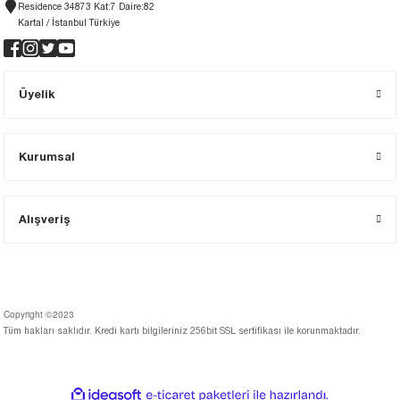
Residence 34873 Kat:7 Daire:82
Kartal / İstanbul Türkiye
Üyelik
Kurumsal
Alışveriş
Copyright ©2023
Tüm hakları saklıdır. Kredi kartı bilgileriniz 256bit SSL sertifikası ile korunmaktadır.
ideasoft
ile
e-