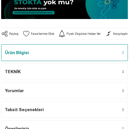
unel
 Switch
ciler
düstriyel Anahtarlar
eviriciler
Paylaş
Fiyatı Düşünce Haber Ver
Karşılaştır
üstriyel Anahtarlar
ular
Ürün Bilgisi
TEKNİK
iler
Yorumlar
Taksit Seçenekleri
Önerileriniz