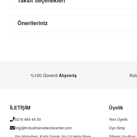
Taksit Seçenekleri
Önerileriniz
%100 Güvenli
Alışveriş
Kol
İLETİŞİM
Üyelik
0216 464 44 50
Yeni Üyelik
bilgi@industrialnetworkcenter.com
Üye Girişi
Yalı Mahallesi, Kadir Sokak, No:14 Helis More
Şifremi Unuttum