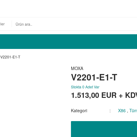
V2201-E1-T
MOXA
V2201-E1-T
Stokta 0 Adet Var
1.513,00
EUR + KD
Kategori
X86
,
Tüm