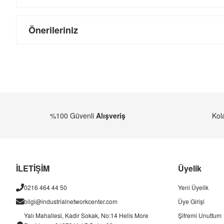
Önerileriniz
%100 Güvenli
Alışveriş
Kol
İLETİŞİM
Üyelik
0216 464 44 50
Yeni Üyelik
bilgi@industrialnetworkcenter.com
Üye Girişi
Yalı Mahallesi, Kadir Sokak, No:14 Helis More
Şifremi Unuttum