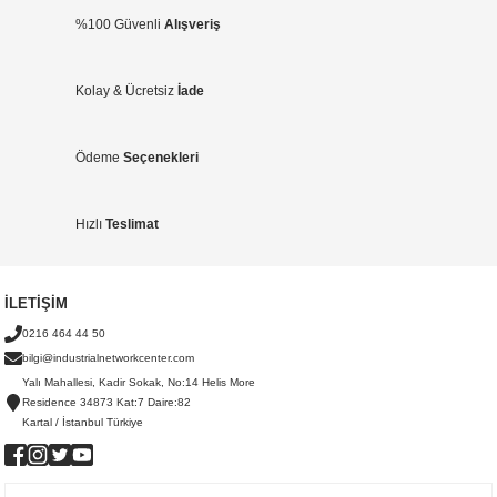
%100 Güvenli
Alışveriş
Kolay & Ücretsiz
İade
Ödeme
Seçenekleri
Hızlı
Teslimat
İLETİŞİM
0216 464 44 50
bilgi@industrialnetworkcenter.com
Yalı Mahallesi, Kadir Sokak, No:14 Helis More
Residence 34873 Kat:7 Daire:82
Kartal / İstanbul Türkiye