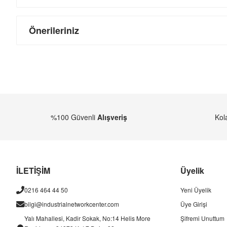
Önerileriniz
%100 Güvenli
Alışveriş
Kol
İLETİŞİM
Üyelik
0216 464 44 50
Yeni Üyelik
bilgi@industrialnetworkcenter.com
Üye Girişi
Yalı Mahallesi, Kadir Sokak, No:14 Helis More
Şifremi Unuttum