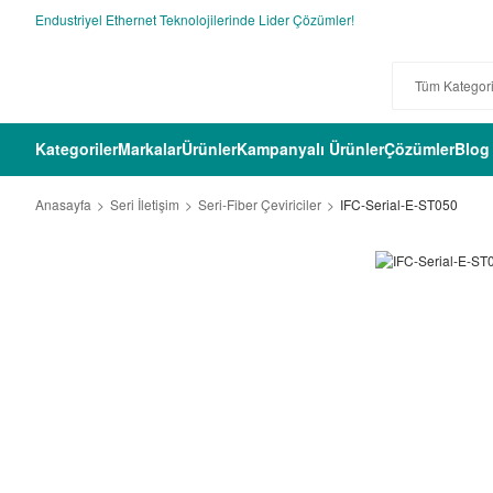
Endustriyel Ethernet Teknolojilerinde Lider Çözümler!
Kategoriler
Markalar
Ürünler
Kampanyalı Ürünler
Çözümler
Blog
Anasayfa
Seri İletişim
Seri-Fiber Çeviriciler
IFC-Serial-E-ST050