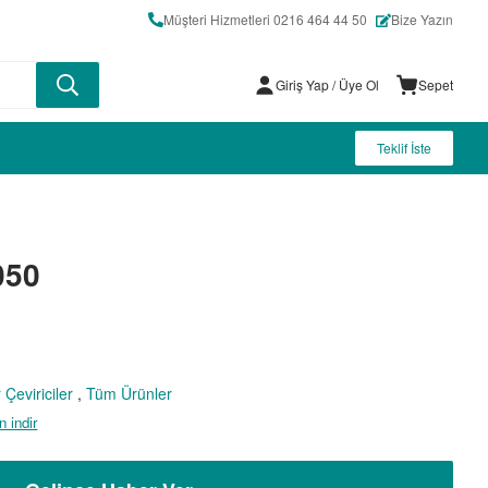
Müşteri Hizmetleri 0216 464 44 50
Bize Yazın
Giriş Yap
/ Üye Ol
Sepet
Teklif İste
050
 Çeviriciler
,
Tüm Ürünler
 indir